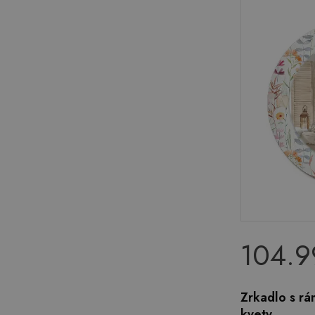
104.9
Zrkadlo s r
kvety