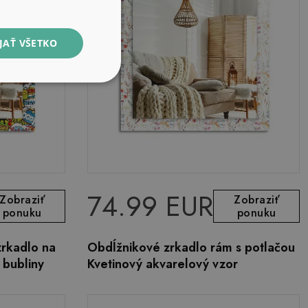
JAŤ VŠETKO
74.99 EUR
Zobraziť
Zobraziť
ponuku
ponuku
rkadlo na
Obdĺžnikové zrkadlo rám s potlačou
 bubliny
Kvetinový akvarelový vzor