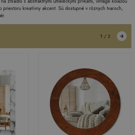
ť na zrkadlo s abstraktnými umeleckými prvkami, vintage kolážou
o priestoru kreatívny akcent. Sú dostupné v rôznych tvaroch,
ér.
1
/
2