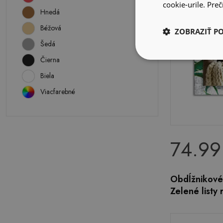
cookie-urile.
Prečí
Hnedá
Béžová
ZOBRAZIŤ P
Šedá
Čierna
Biela
Viacfarebné
74.99
Obdĺžnikové
Zelené listy r