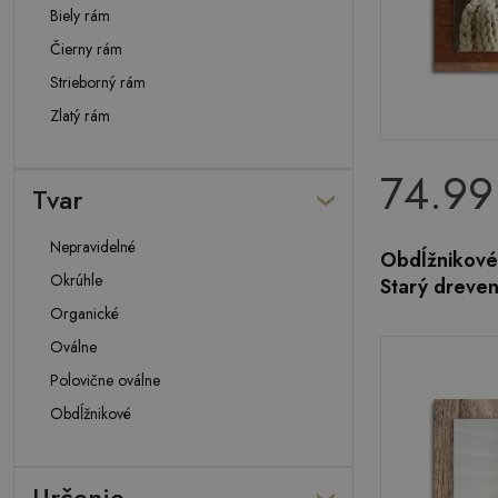
Biely rám
Čierny rám
Strieborný rám
Zlatý rám
74.99
Tvar
Nepravidelné
Obdĺžnikové
Okrúhle
Starý dreven
Organické
Oválne
Polovične oválne
Obdĺžnikové
Určenie