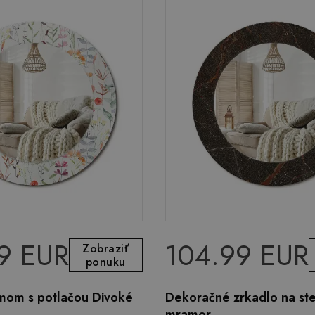
9 EUR
104.99 EUR
Zobraziť
ponuku
ámom s potlačou Divoké
Dekoračné zrkadlo na st
mramor