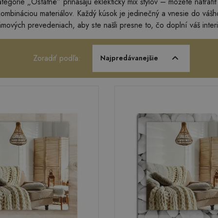
tegórie „Ostatné” prinášajú eklektický mix štýlov – môžete natrafi
kombináciou materiálov. Každý kúsok je jedinečný a vnesie do vášh
rámových prevedeniach, aby ste našli presne to, čo doplní váš interi
Zoradiť podľa:
Najpredávanejšie