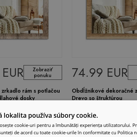
 EUR
74.99 EUR
Zobraziť
ponuku
 zrkadlo rám s potlačou
Obdĺžnikové dekoračné 
lahové dosky
Drevo so štruktúrou
 lokalita používa súbory cookie.
osește cookie-uri pentru a îmbunătăți experiența utilizatorului. Pri
unteți de acord cu toate cookie-urile în conformitate cu Politica 