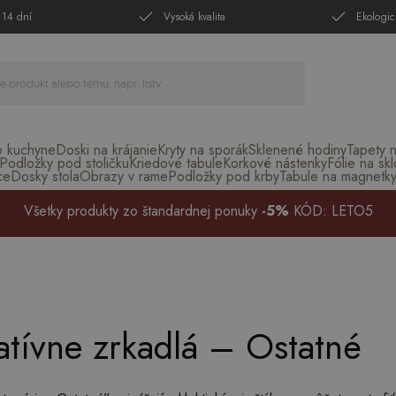
 14 dní
Vysoká kvalita
Ekologic
o kuchyne
Doski na krájanie
Kryty na sporák
Sklenené hodiny
Tapety 
Podložky pod stoličku
Kriedové tabule
Korkové nástenky
Fólie na skl
ce
Dosky stola
Obrazy v rame
Podložky pod krby
Tabule na magnetk
Všetky produkty zo štandardnej ponuky
-5%
KÓD: LETO5
atívne zrkadlá – Ostatné