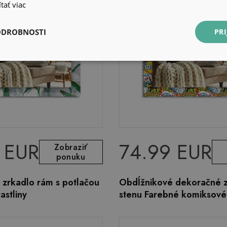
tať viac
ODROBNOSTI
PRI
 EUR
74.99 EUR
Zobraziť
ponuku
 zrkadlo rám s potlačou
Obdĺžnikové dekoračné z
astliny
stenu Farebné komiksové