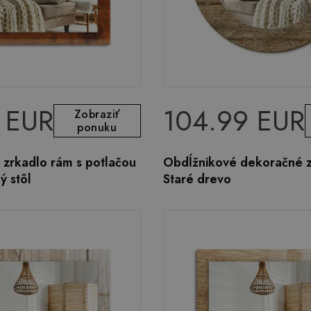
 EUR
104.99 EUR
Zobraziť
ponuku
 zrkadlo rám s potlačou
Obdĺžnikové dekoračné 
ý stôl
Staré drevo