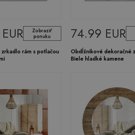
 EUR
74.99 EUR
Zobraziť
ponuku
 zrkadlo rám s potlačou
Obdĺžnikové dekoračné 
mi
Biele hladké kamene