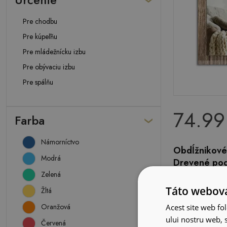
Pre chodbu
Pre kúpeľňu
Pre mládežnícku izbu
Pre obývaciu izbu
Pre spálňu
74.99
Farba
Námorníctvo
Obdĺžnikové
Modrá
Drevené pod
Zelená
Táto webová
Žltá
Oranžová
Acest site web fol
ului nostru web, s
Červená