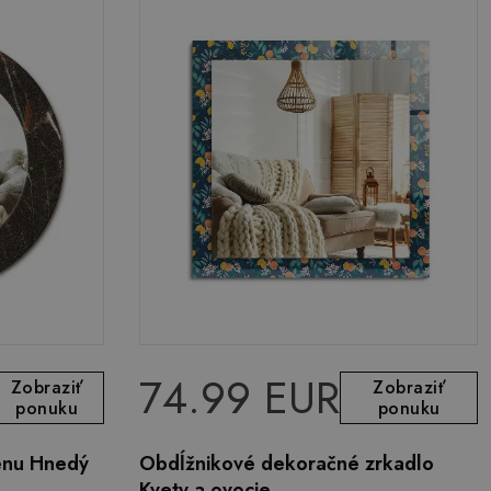
74.99 EUR
Zobraziť
Zobraziť
ponuku
ponuku
enu Hnedý
Obdĺžnikové dekoračné zrkadlo
Kvety a ovocie