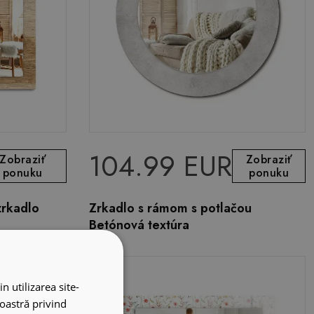
104.99 EUR
Zobraziť
Zobraziť
ponuku
ponuku
zrkadlo
Zrkadlo s rámom s potlačou
Betónová textúra
n utilizarea site-
noastră privind