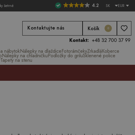
4.2
ky šetrné
SK
EUR
Kontaktujte nás
Košík
0
Kontakt:
+48 32 700 37 99
na nábytok
Nálepky na dlaždice
Fotorámčeky
Zrkadlá
Koberce
o
Nálepky na chladničku
Podložky do grilu
Sklenené police
y
Tapety na stenu