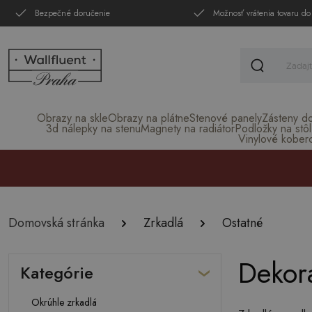
Bezpečné doručenie
Možnosť vrátenia tovaru do
Obrazy na skle
Obrazy na plátne
Stenové panely
Zásteny d
3d nálepky na stenu
Magnety na radiátor
Podložky na stôl
Vinylové kober
Domovská stránka
Zrkadlá
Ostatné
Dekor
Kategórie
Okrúhle zrkadlá