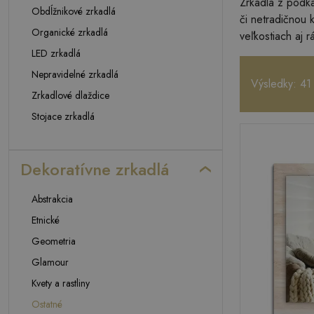
Zrkadlá z podka
Obdĺžnikové zrkadlá
či netradičnou 
Organické zrkadlá
veľkostiach aj 
LED zrkadlá
Nepravidelné zrkadlá
Výsledky: 41
Zrkadlové dlaždice
Stojace zrkadlá
Dekoratívne zrkadlá
Abstrakcia
Etnické
Geometria
Glamour
Kvety a rastliny
Ostatné