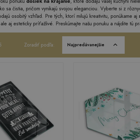
irokú ponuku
dosiek na krájanie
, ktoré dodajú vašej kuchyni niele
ko sa čistia, pričom vynikajú svojou eleganciou. Vyberte si z rôzn
odajú osobitý vzhľad. Pre tých, ktorí milujú kreativitu, ponúkame aj
 ale aj esteticky príťažlivé. Preskúmajte našu ponuku a nájdite tú 
5
Zoradiť podľa:
Najpredávanejšie