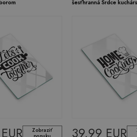
íborom
šesťhranná Srdce kuchárs
 EUR
39.99 EUR
Zobraziť
ponuku