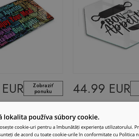
 EUR
44.99 EUR
Zobraziť
ponuku
ájanie 80x52 cm "Enjoy
Sklenená doska na krájan
ord Art"
šesťhranná Bon Appetit
 lokalita používa súbory cookie.
osește cookie-uri pentru a îmbunătăți experiența utilizatorului. Pri
unteți de acord cu toate cookie-urile în conformitate cu Politica 