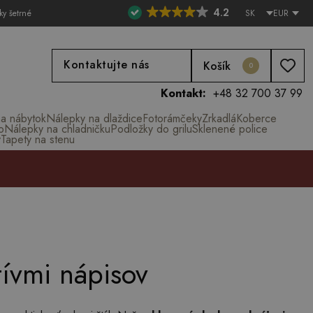
4.2
ky šetrné
SK
EUR
Kontaktujte nás
Košík
0
Kontakt:
+48 32 700 37 99
na nábytok
Nálepky na dlaždice
Fotorámčeky
Zrkadlá
Koberce
o
Nálepky na chladničku
Podložky do grilu
Sklenené police
y
Tapety na stenu
tívmi nápisov