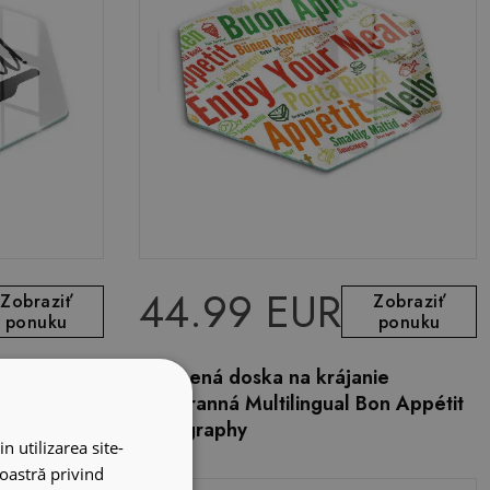
44.99 EUR
Zobraziť
Zobraziť
ponuku
ponuku
ie
Sklenená doska na krájanie
šesťhranná Multilingual Bon Appétit
Typography
n utilizarea site-
noastră privind