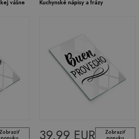
kej vášne
Kuchynské nápisy a frázy
39.99 EUR
Zobraziť
Zobraziť
ponuku
ponuku