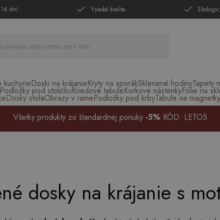
 14 dní
Vysoká kvalita
Ekologic
o kuchyne
Doski na krájanie
Kryty na sporák
Sklenené hodiny
Tapety 
Podložky pod stoličku
Kriedové tabule
Korkové nástenky
Fólie na skl
ce
Dosky stola
Obrazy v rame
Podložky pod krby
Tabule na magnetk
Všetky produkty zo štandardnej ponuky
-5%
KÓD: LETO5
y
né dosky na krájanie s mo