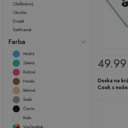
Obdĺžnikový
Okrúhle
Dvojité
Šesťhranné
Farba
Modrá
49.99
Zelená
Ružová
Doska na krá
Hnedá
Cook s nož
Béžová
Šedá
Čierna
Biela
Viacfarebné