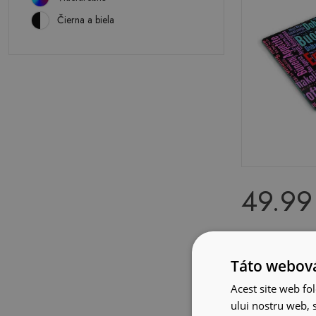
Čierna a biela
49.99
Doska na kr
Your Meal W
Táto webová
Acest site web fol
ului nostru web, s