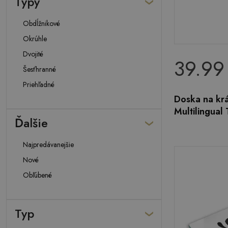
Typy
Obdĺžnikové
Okrúhle
Dvojité
39.99
Šesťhranné
Priehľadné
Doska na krá
Multilingual
Ďalšie
Najpredávanejšie
Nové
Obľúbené
Typ