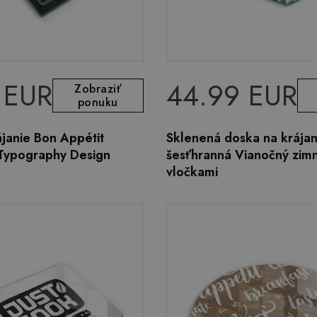
 EUR
44.99 EUR
Zobraziť
ponuku
janie Bon Appétit
Sklenená doska na krájan
 Typography Design
šesťhranná Vianočný zimn
vločkami