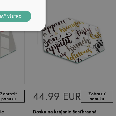
JAŤ VŠETKO
44.99 EUR
Zobraziť
Zobraziť
ponuku
ponuku
ie
Doska na krájanie šesťhranná