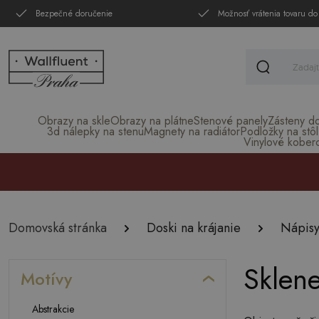
Bezpečné doručenie
Možnosť vrátenia tovaru do
Obrazy na skle
Obrazy na plátne
Stenové panely
Zásteny d
3d nálepky na stenu
Magnety na radiátor
Podložky na stôl
Vinylové kober
Domovská stránka
Doski na krájanie
Nápis
Sklene
Motívy
Abstrakcie