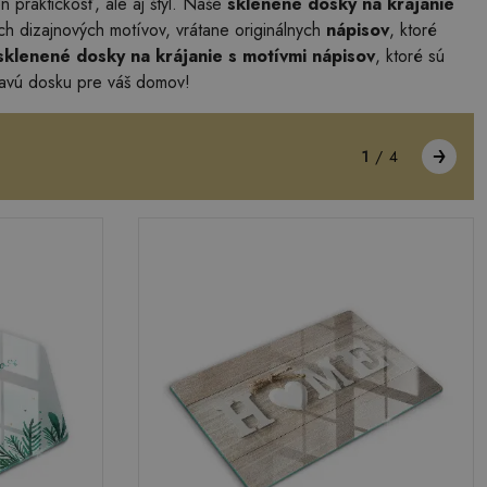
n praktickosť, ale aj štýl. Naše
sklenené dosky na krájanie
ych dizajnových motívov, vrátane originálnych
nápisov
, ktoré
sklenené dosky na krájanie s motívmi nápisov
, ktoré sú
pravú dosku pre váš domov!
1
/
4