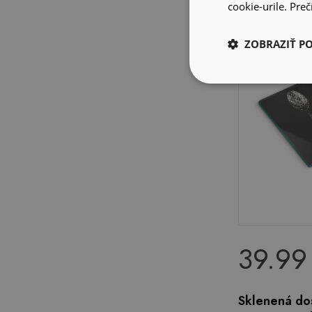
cookie-urile.
Prečí
ZOBRAZIŤ P
39.99
Sklenená do