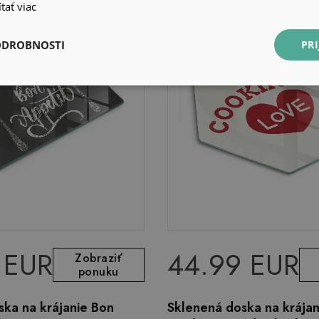
tať viac
ODROBNOSTI
PRI
 EUR
44.99 EUR
Zobraziť
ponuku
ska na krájanie Bon
Sklenená doska na krájan