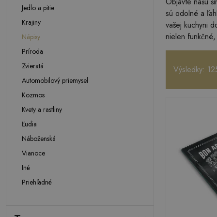
Objavte našu š
Jedlo a pitie
sú odolné a ľah
Krajiny
vašej kuchyni d
nielen funkčné,
Nápisy
Príroda
Zvieratá
Výsledky: 12
Automobilový priemysel
Kozmos
Kvety a rastliny
Ľudia
Náboženská
Vianoce
Iné
Priehľadné