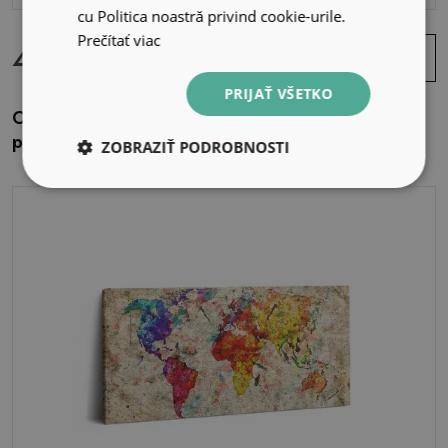
cu Politica noastră privind cookie-urile.
49.99 EUR
Prečítať viac
Zobraziť
ponuku
PRIJAŤ VŠETKO
Obraz na plátne 120x60 Retro mapa sveta na
plátne
ZOBRAZIŤ PODROBNOSTI