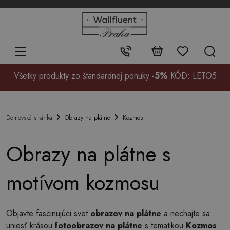
+48
32
700
37
Kontakt:
99
Všetky produkty zo štandardnej ponuky
-5%
KÓD: LETO5
Obrazy na plátne
Kozmos
Domovská stránka
Obrazy na plátne s
motívom kozmosu
Objavte fascinujúci svet
obrazov na plátne
a nechajte sa
uniesť krásou
fotoobrazov na plátne
s tematikou
Kozmos
.