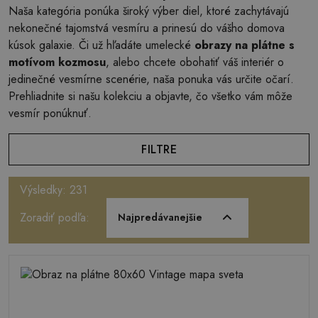
Naša kategória ponúka široký výber diel, ktoré zachytávajú
nekonečné tajomstvá vesmíru a prinesú do vášho domova
kúsok galaxie. Či už hľadáte umelecké
obrazy na plátne s
motívom kozmosu
, alebo chcete obohatiť váš interiér o
jedinečné vesmírne scenérie, naša ponuka vás určite očarí.
Prehliadnite si našu kolekciu a objavte, čo všetko vám môže
vesmír ponúknuť.
FILTRE
Výsledky: 231
Zoradiť podľa:
Najpredávanejšie