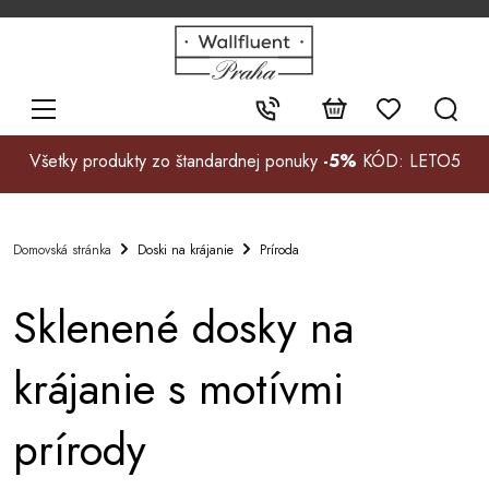
+48
32
700
37
Kontakt:
99
Všetky produkty zo štandardnej ponuky
-5%
KÓD: LETO5
Doski na krájanie
Príroda
Domovská stránka
Sklenené dosky na
krájanie s motívmi
prírody