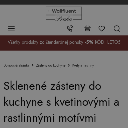
+48
32
700
37
Kontakt:
99
Všetky produkty zo štandardnej ponuky
-5%
KÓD: LETO5
Zásteny do kuchyne
Kvety a rastliny
Domovská stránka
Sklenené zásteny do
kuchyne s kvetinovými a
rastlinnými motívmi