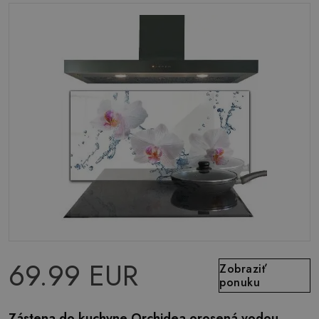
69.99 EUR
Zobraziť
ponuku
Zástena do kuchyne Orchidea orosená vodou