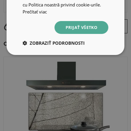
cu Politica noastră privind cookie-urile.
Prečítať viac
69.99 EUR
Zobraziť
PRIJAŤ VŠETKO
ponuku
Obklad za kuchynskú linku Abstraktný biely kvet
ZOBRAZIŤ PODROBNOSTI