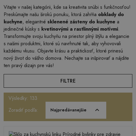
Vitajte v našej kategórii, kde sa kreativita snúbi s funkčnosťou!
Preskúmajte našu širokú ponuku, ktorá zahŕňa
obklady do
kuchyne
, elegantné
sklenené zásteny do kuchyne
a
jedinečné kúsky s
kvetinovými a rastlinnými motívmi
.
Transformujte svoju kuchyňu na priestor plný štýlu a elegancie
s našimi produktmi, ktoré sú navrhnuté tak, aby vyhovovali
každému vkusu. Objavte krásu a praktickosť, ktoré prinesú
nový život do vášho domova. Nechajte sa inšpirovať a nájdite
ten pravý dizajn pre vás!
FILTRE
Výsledky: 133
Zoradiť podľa:
Najpredávanejšie