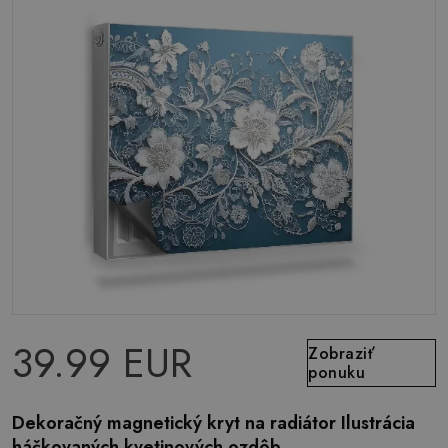
39.99 EUR
Zobraziť
ponuku
Dekoračný magnetický kryt na radiátor Ilustrácia
háčkovaných kvetinových ozdôb