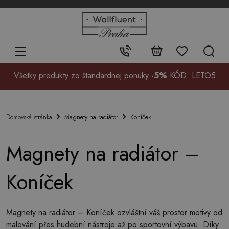
+48
32
700
37
Kontakt:
99
Všetky produkty zo štandardnej ponuky
-5%
KÓD: LETO5
Magnety na radiátor
Koníček
Domovská stránka
Magnety na radiátor –
Koníček
Magnety na radiátor – Koníček ozvláštní váš prostor motivy od
malování přes hudební nástroje až po sportovní výbavu. Díky