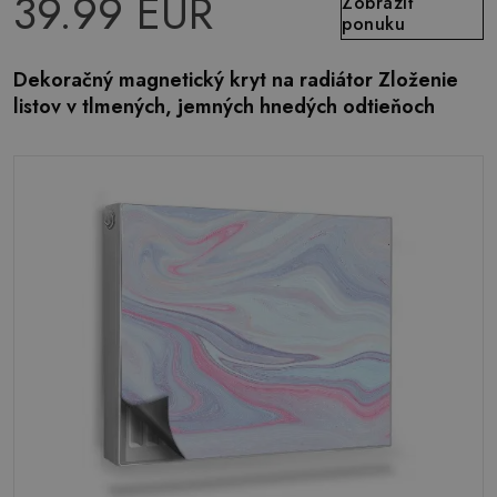
39.99 EUR
Zobraziť
ponuku
Dekoračný magnetický kryt na radiátor Zloženie
listov v tlmených, jemných hnedých odtieňoch