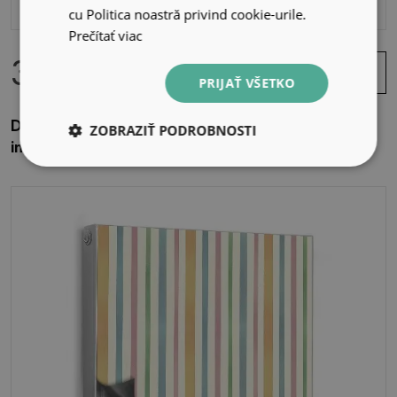
cu Politica noastră privind cookie-urile.
Prečítať viac
39.99 EUR
Zobraziť
ponuku
PRIJAŤ VŠETKO
Dekoračný magnetický kryt na radiátor Konár s
ZOBRAZIŤ PODROBNOSTI
intenzívne zelenými listami