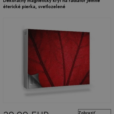
Dekoračný magnetický kryt na radiátor Jemné
éterické pierka, svetlozelené
Zobraziť