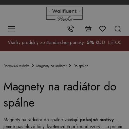
+48
32
700
37
Kontakt:
99
Všetky produkty zo štandardnej ponuky
-5%
KÓD: LETO5
Magnety na radiátor
Do spálne
Domovská stránka
Magnety na radiátor do
spálne
Magnety na radiátor do spálne vnášajú
pokojné motívy
–
jemné pastelové tóny, kvetinové či prírodné vzory – a pritom