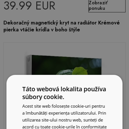
39.99 EUR
Zobraziť
ponuku
Dekoračný magnetický kryt na radiátor Krémové
pierka vtáčie krídla v boho štýle
Táto webová lokalita používa
súbory cookie.
Acest site web folosește cookie-uri pentru
a îmbunătăți experiența utilizatorului. Prin
utilizarea site-ului nostru web, sunteți de
acord cu toate cookie-urile în conformitate