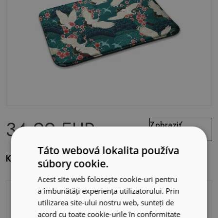
34.99 EUR
Zobraziť
ponuku
Táto webová lokalita používa
Koberček do spálne Žeriavy a kvety
súbory cookie.
Acest site web folosește cookie-uri pentru
a îmbunătăți experiența utilizatorului. Prin
utilizarea site-ului nostru web, sunteți de
acord cu toate cookie-urile în conformitate