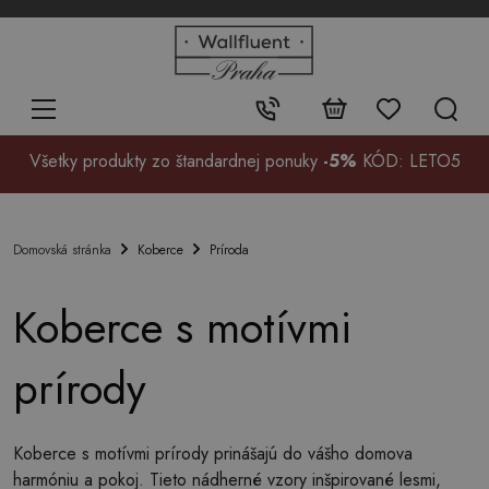
+48
32
700
37
Kontakt:
99
Všetky produkty zo štandardnej ponuky
-5%
KÓD: LETO5
Koberce
Príroda
Domovská stránka
Koberce s motívmi
prírody
Koberce s motívmi prírody prinášajú do vášho domova
harmóniu a pokoj. Tieto nádherné vzory inšpirované lesmi,