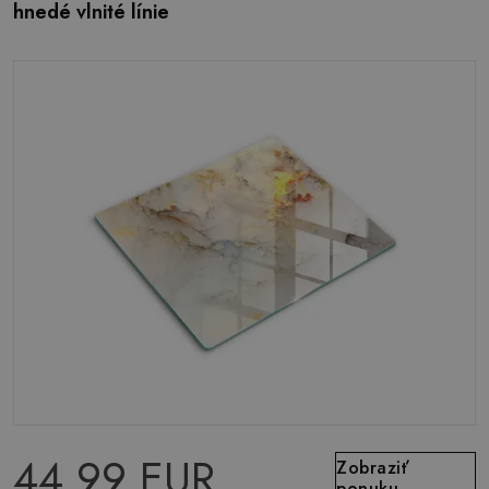
hnedé vlnité línie
44.99 EUR
Zobraziť
ponuku