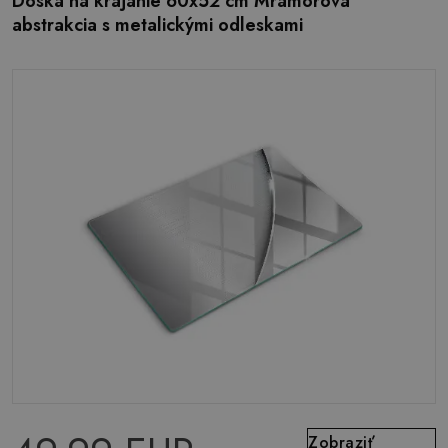
Doska na krájanie 60x52 cm Mramorová
abstrakcia s metalickými odleskami
Zobraziť