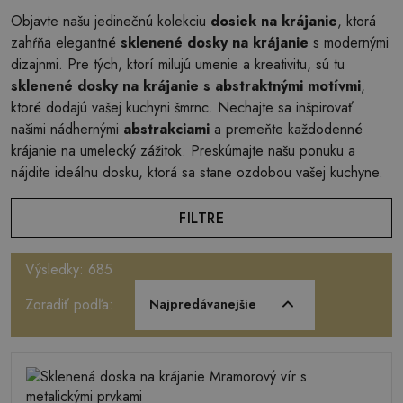
Objavte našu jedinečnú kolekciu
dosiek na krájanie
, ktorá
zahŕňa elegantné
sklenené dosky na krájanie
s modernými
dizajnmi. Pre tých, ktorí milujú umenie a kreativitu, sú tu
sklenené dosky na krájanie s abstraktnými motívmi
,
ktoré dodajú vašej kuchyni šmrnc. Nechajte sa inšpirovať
našimi nádhernými
abstrakciami
a premeňte každodenné
krájanie na umelecký zážitok. Preskúmajte našu ponuku a
nájdite ideálnu dosku, ktorá sa stane ozdobou vašej kuchyne.
FILTRE
Výsledky: 685
Zoradiť podľa:
Najpredávanejšie