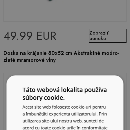
49.99 EUR
Zobraziť
ponuku
Doska na krájanie 80x52 cm Abstraktné modro-
zlaté mramorové vlny
Táto webová lokalita používa
súbory cookie.
Acest site web folosește cookie-uri pentru
a îmbunătăți experiența utilizatorului. Prin
utilizarea site-ului nostru web, sunteți de
acord cu toate cookie-urile în conformitate