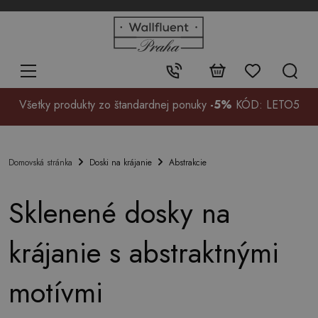
+48
32
700
37
Kontakt:
99
Všetky produkty zo štandardnej ponuky
-5%
KÓD: LETO5
Doski na krájanie
Abstrakcie
Domovská stránka
Sklenené dosky na
krájanie s abstraktnými
motívmi