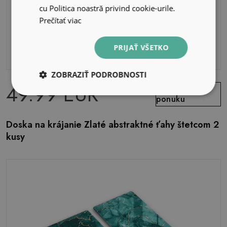
cu Politica noastră privind cookie-urile.
Prečítať viac
PRIJAŤ VŠETKO
ZOBRAZIŤ PODROBNOSTI
49.99 EUR
Zobraziť
ponuku
Doska na krájanie Zlaté abstraktné ťahy štetcom 2
kusy