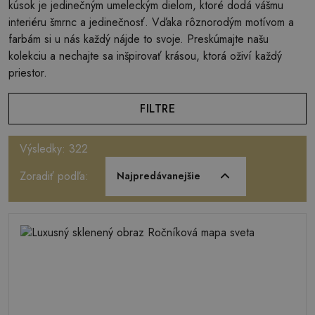
kúsok je jedinečným umeleckým dielom, ktoré dodá vášmu
interiéru šmrnc a jedinečnosť. Vďaka rôznorodým motívom a
farbám si u nás každý nájde to svoje. Preskúmajte našu
kolekciu a nechajte sa inšpirovať krásou, ktorá oživí každý
priestor.
FILTRE
Výsledky: 322
Zoradiť podľa:
Najpredávanejšie