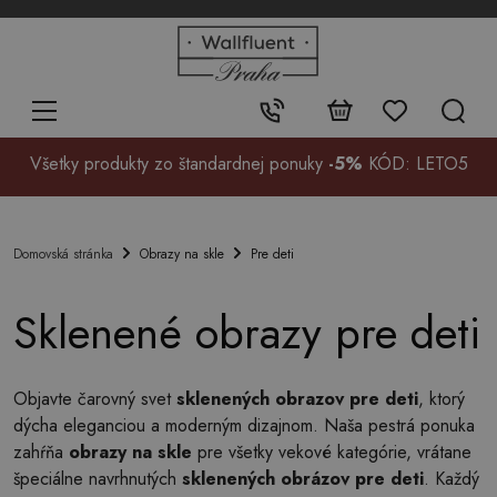
+48
32
700
37
Kontakt:
99
Všetky produkty zo štandardnej ponuky
-5%
KÓD: LETO5
Obrazy na skle
Pre deti
Domovská stránka
Sklenené obrazy pre deti
Objavte čarovný svet
sklenených obrazov pre deti
, ktorý
dýcha eleganciou a moderným dizajnom. Naša pestrá ponuka
zahŕňa
obrazy na skle
pre všetky vekové kategórie, vrátane
špeciálne navrhnutých
sklenených obrázov pre deti
. Každý