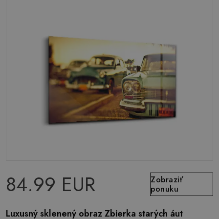
84.99 EUR
Zobraziť
ponuku
Luxusný sklenený obraz Zbierka starých áut