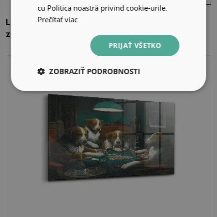
cu Politica noastră privind cookie-urile.
Prečítať viac
Luxusný sklenený obraz Labute usporiadané na
znak lásky
PRIJAŤ VŠETKO
ZOBRAZIŤ PODROBNOSTI