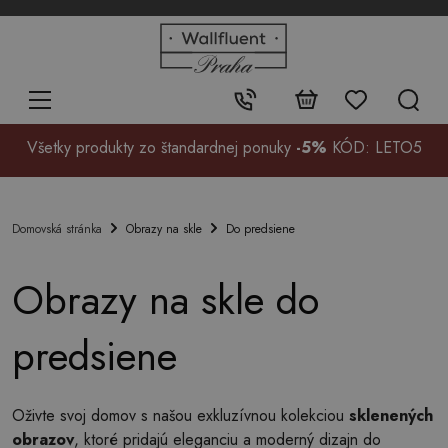
+48
32
700
37
Kontakt:
99
Všetky produkty zo štandardnej ponuky
-5%
KÓD: LETO5
Obrazy na skle
Do predsiene
Domovská stránka
Obrazy na skle do
predsiene
Oživte svoj domov s našou exkluzívnou kolekciou
sklenených
obrazov
, ktoré pridajú eleganciu a moderný dizajn do