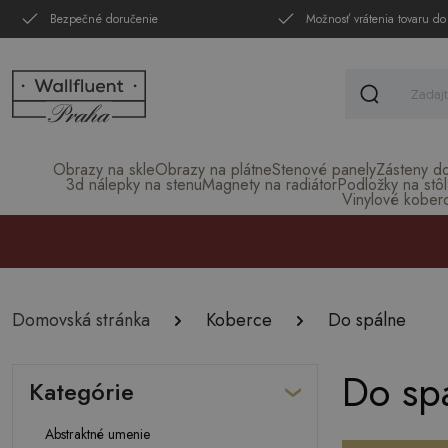
Bezpečné doručenie
Možnosť vrátenia tovaru do
Obrazy na skle
Obrazy na plátne
Stenové panely
Zásteny d
3d nálepky na stenu
Magnety na radiátor
Podložky na stôl
Vinylové kober
Domovská stránka
Koberce
Do spálne
Do sp
Kategórie
Abstraktné umenie