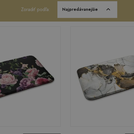
Zoradiť podľa:
Najpredávanejšie