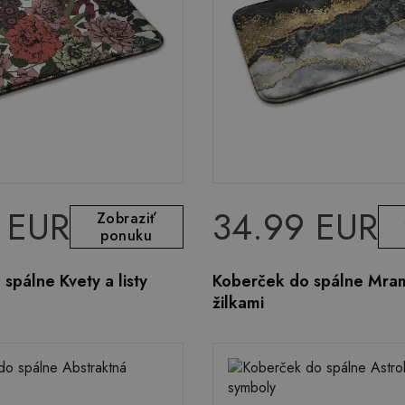
 EUR
34.99 EUR
Zobraziť
ponuku
spálne Kvety a listy
Koberček do spálne Mra
žilkami