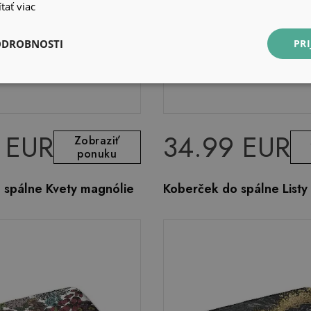
tať viac
ODROBNOSTI
PRI
 EUR
34.99 EUR
Zobraziť
ponuku
 spálne Kvety magnólie
Koberček do spálne Listy