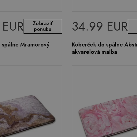
 EUR
34.99 EUR
Zobraziť
ponuku
 spálne Mramorový
Koberček do spálne Abst
akvarelová maľba