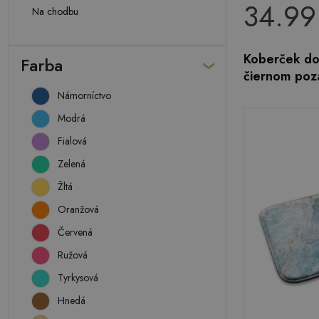
34.99
Na chodbu
Koberček do
Farba
čiernom poz
Námorníctvo
Modrá
Fialová
Zelená
Žltá
Oranžová
Červená
Ružová
Tyrkysová
Hnedá