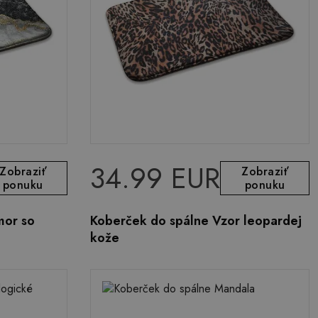
34.99 EUR
Zobraziť
Zobraziť
ponuku
ponuku
mor so
Koberček do spálne Vzor leopardej
kože