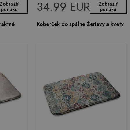
34.99 EUR
Zobraziť
Zobraziť
ponuku
ponuku
raktné
Koberček do spálne Žeriavy a kvety