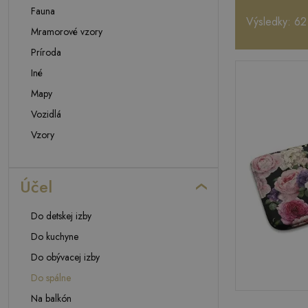
Fauna
Výsledky: 62
Mramorové vzory
Príroda
Iné
Mapy
Vozidlá
Vzory
Účel
Do detskej izby
Do kuchyne
Do obývacej izby
Do spálne
Na balkón