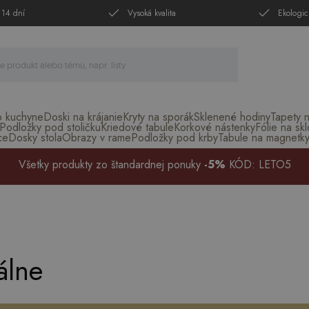
 14 dní
Vysoká kvalita
Ekologic
o kuchyne
Doski na krájanie
Kryty na sporák
Sklenené hodiny
Tapety 
Podložky pod stoličku
Kriedové tabule
Korkové nástenky
Fólie na skl
ce
Dosky stola
Obrazy v rame
Podložky pod krby
Tabule na magnetk
Všetky produkty zo štandardnej ponuky
-5%
KÓD: LETO5
álne