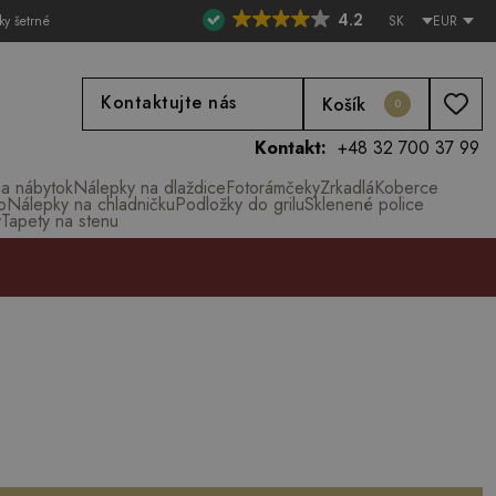
4.2
ky šetrné
SK
EUR
Kontaktujte nás
Košík
0
Kontakt:
+48 32 700 37 99
na nábytok
Nálepky na dlaždice
Fotorámčeky
Zrkadlá
Koberce
o
Nálepky na chladničku
Podložky do grilu
Sklenené police
y
Tapety na stenu