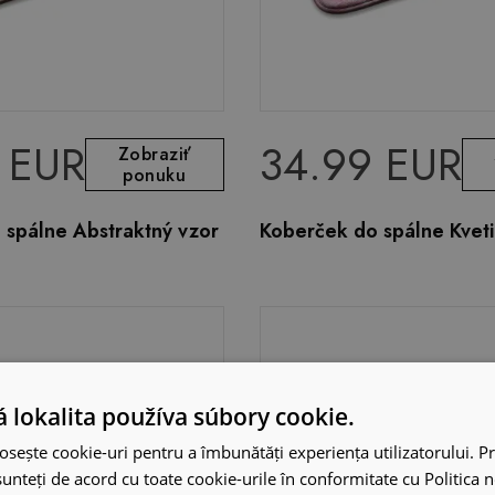
 EUR
34.99 EUR
Zobraziť
ponuku
 spálne Abstraktný vzor
Koberček do spálne Kvet
 lokalita používa súbory cookie.
osește cookie-uri pentru a îmbunătăți experiența utilizatorului. Pri
unteți de acord cu toate cookie-urile în conformitate cu Politica 