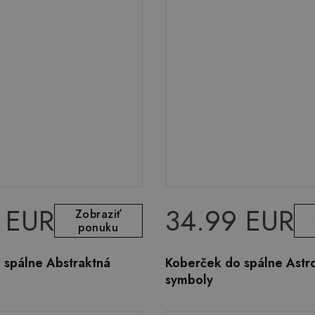
 EUR
34.99 EUR
Zobraziť
ponuku
 spálne Abstraktná
Koberček do spálne Astr
symboly