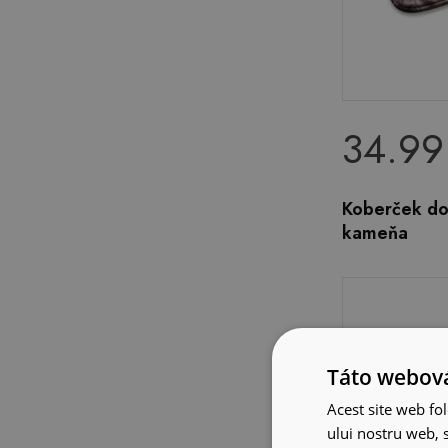
34.99
Koberček do
kameňa
Táto webová
Acest site web fol
ului nostru web, s