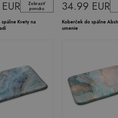
 EUR
34.99 EUR
Zobraziť
ponuku
 spálne Kvety na
Koberček do spálne Abst
adí
umenie