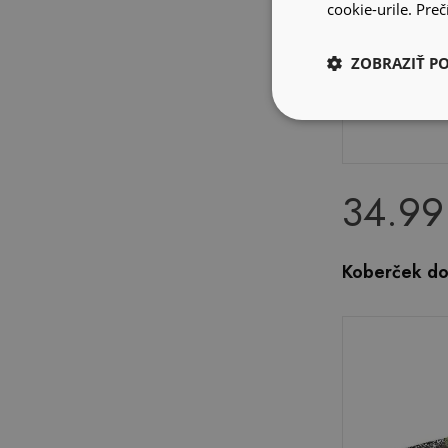
cookie-urile.
Prečí
ZOBRAZIŤ P
34.99
Koberček do