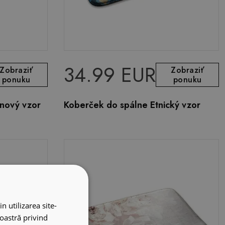
34.99 EUR
Zobraziť
Zobraziť
ponuku
ponuku
inový vzor
Koberček do spálne Etnický vzor
n utilizarea site-
noastră privind