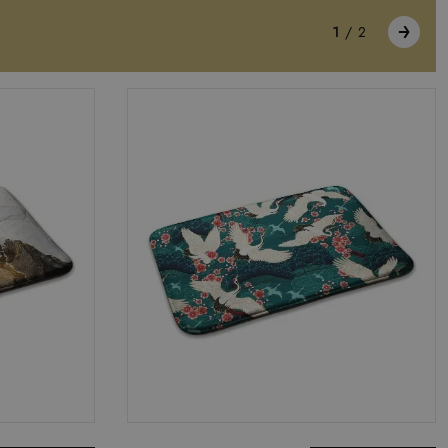
1
/
2