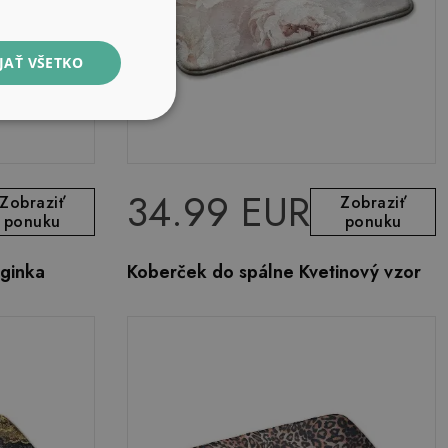
JAŤ VŠETKO
34.99 EUR
Zobraziť
Zobraziť
ponuku
ponuku
 ginka
Koberček do spálne Kvetinový vzor