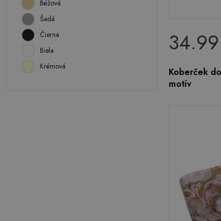
Béžová
Šedá
34.99
Čierna
Biela
Krémová
Koberček do
motív