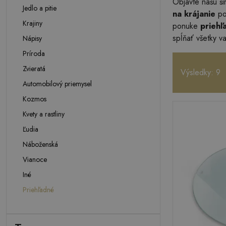
Objavte našu ši
Jedlo a pitie
na krájanie
pon
Krajiny
ponuke
priehľ
spĺňať všetky v
Nápisy
Príroda
Zvieratá
Výsledky: 9
Automobilový priemysel
Kozmos
Kvety a rastliny
Ľudia
Náboženská
Vianoce
Iné
Priehľadné