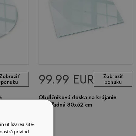
99.99 EUR
Zobraziť
Zobraziť
ponuku
ponuku
e
Obdĺžniková doska na krájanie
priehľadná 80x52 cm
n utilizarea site-
noastră privind