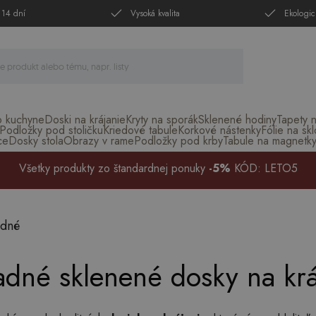
 14 dní
Vysoká kvalita
Ekologic
o kuchyne
Doski na krájanie
Kryty na sporák
Sklenené hodiny
Tapety 
Podložky pod stoličku
Kriedové tabule
Korkové nástenky
Fólie na skl
ce
Dosky stola
Obrazy v rame
Podložky pod krby
Tabule na magnetk
Všetky produkty zo štandardnej ponuky
-5%
KÓD: LETO5
adné
adné sklenené dosky na krá