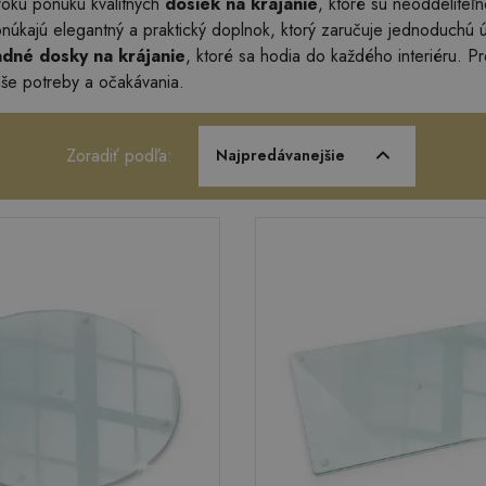
rokú ponuku kvalitných
dosiek na krájanie
, ktoré sú neoddelite
úkajú elegantný a praktický doplnok, ktorý zaručuje jednoduchú údr
adné dosky na krájanie
, ktoré sa hodia do každého interiéru. P
aše potreby a očakávania.
Zoradiť podľa:
Najpredávanejšie