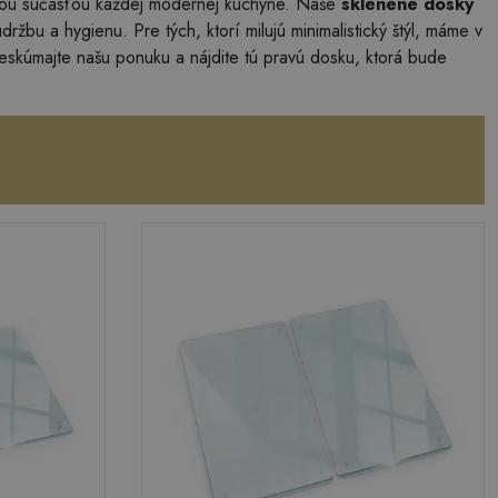
ľnou súčasťou každej modernej kuchyne. Naše
sklenené dosky
žbu a hygienu. Pre tých, ktorí milujú minimalistický štýl, máme v
reskúmajte našu ponuku a nájdite tú pravú dosku, ktorá bude