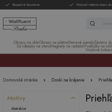
Bezpečné doručenie
Možnosť vrátenia tovaru do
Obrazy na skle
Obrazy na plátne
Stenové panely
Zásteny d
3d nálepky na stenu
Magnety na radiátor
Podložky na stôl
Vinylové kober
Domovská stránka
Doski na krájanie
Priehľ
Priehľ
Motívy
Abstrakcie