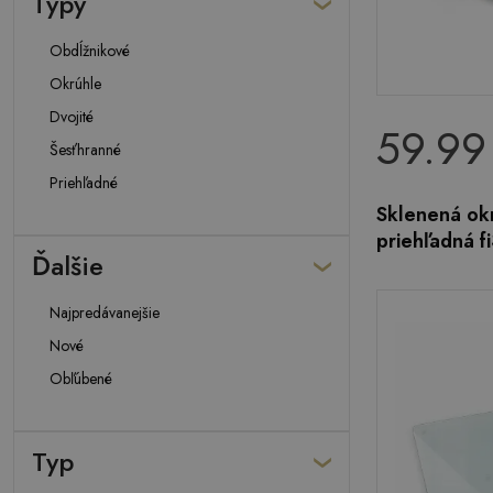
Typy
Obdĺžnikové
Okrúhle
Dvojité
59.99
Šesťhranné
Priehľadné
Sklenená okr
priehľadná f
Ďalšie
Najpredávanejšie
Nové
Obľúbené
Typ