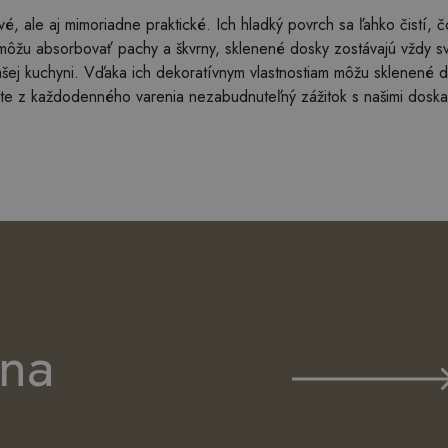
ivé, ale aj mimoriadne praktické. Ich hladký povrch sa ľahko čistí,
môžu absorbovať pachy a škvrny, sklenené dosky zostávajú vždy svi
j kuchyni. Vďaka ich dekoratívnym vlastnostiam môžu sklenené dos
te z každodenného varenia nezabudnuteľný zážitok s našimi doskam
 na