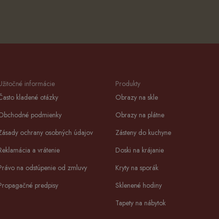
Užitočné informácie
Produkty
Často kladené otázky
Obrazy na skle
Obchodné podmienky
Obrazy na plátne
Zásady ochrany osobných údajov
Zásteny do kuchyne
Reklamácia a vrátenie
Doski na krájanie
Právo na odstúpenie od zmluvy
Kryty na sporák
Propagačné predpisy
Sklenené hodiny
Tapety na nábytok