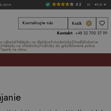
4.2
ky šetrné
SK
EUR
Kontaktujte nás
Košík
0
Kontakt:
+48 32 700 37 99
na nábytok
Nálepky na dlaždice
Fotorámčeky
Zrkadlá
Koberce
o
Nálepky na chladničku
Podložky do grilu
Sklenené police
y
Tapety na stenu
janie