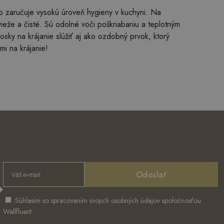
 čo zaručuje vysokú úroveň hygieny v kuchyni. Na
eže a čisté. Sú odolné voči poškriabaniu a teplotným
ky na krájanie slúžiť aj ako ozdobný prvok, ktorý
i na krájanie!
Odoslať
Súhlasím so spracovaním svojich osobných údajov spoločnosťou
Wallfluent