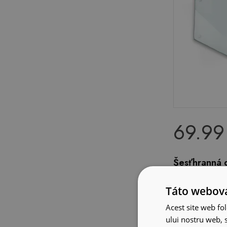
69.99
Šesťhranná d
priehľadná 
Táto webová
Acest site web fol
ului nostru web, s