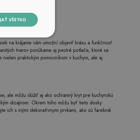
JAŤ VŠETKO
iek na krájanie vám umožní objaviť krásu a funkčnosť
anitých tvarov ponúkame aj pestré potlače, ktoré sa
ne nielen praktickým pomocníkom v kuchyni, ale aj
ie, ale môžu slúžiť aj ako ochranný kryt pre kuchynskú
ckým dizajnom. Okrem toho môžu byť tieto dosky
jte ich s inými dekoratívnymi prvkami, ako sú farebné