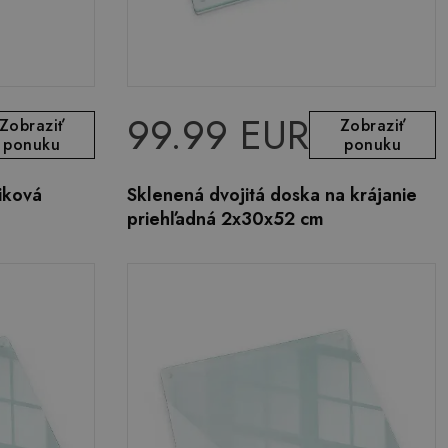
99.99 EUR
Zobraziť
Zobraziť
ponuku
ponuku
iková
Sklenená dvojitá doska na krájanie
priehľadná 2x30x52 cm