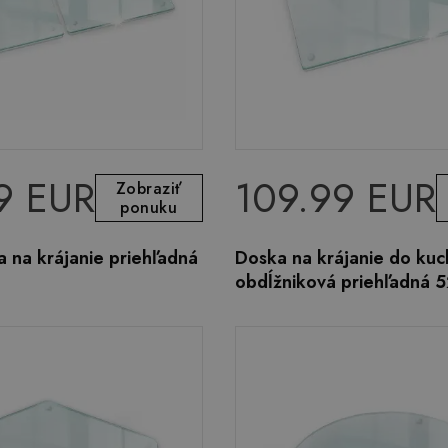
9 EUR
109.99 EUR
Zobraziť
ponuku
a na krájanie priehľadná
Doska na krájanie do ku
obdĺžniková priehľadná 