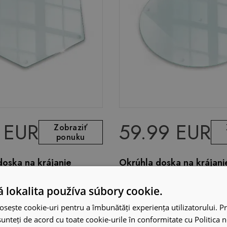
 EUR
59.99 EUR
Zobraziť
ponuku
oska na krájanie
Okrúhla doska na krájani
h40 cm
priehľadná fi40 cm
 lokalita používa súbory cookie.
osește cookie-uri pentru a îmbunătăți experiența utilizatorului. Pri
unteți de acord cu toate cookie-urile în conformitate cu Politica 