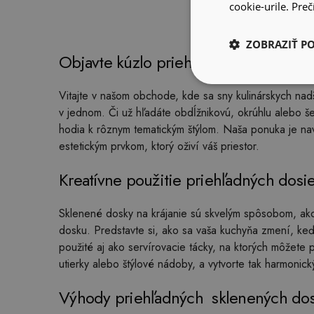
cookie-urile.
Prečí
ZOBRAZIŤ P
Objavte kúzlo priehľadných dosiek na
Vitajte v našom obchode, kde sa sny kulinárskych nad
v jednom. Či už hľadáte obdĺžnikovú, okrúhlu alebo š
hodia k rôznym tematickým štýlom. Naša ponuka je navr
estetickým prvkom, ktorý oživí váš priestor.
Kreatívne použitie priehľadných dosie
Sklenené dosky na krájanie sú skvelým spôsobom, ako p
dosku. Predstavte si, ako sa vaša kuchyňa zmení, ke
použité aj ako servírovacie tácky, na ktorých môžete 
utierky alebo štýlové nádoby, a vytvorte tak harmonick
Výhody priehľadných sklenených dosi