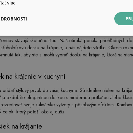
tať viac
ODROBNOSTI
PRI
 krájanie
šencov stávajú skutočnosťou! Naša široká ponuka priehľadných dos
esťuholníkovú dosku na krájanie, u nás nájdete všetko. Okrem rozm
hnutá tak, aby ste si mohli vybrať dosku na krájanie, ktorá sa sta
k na krájanie v kuchyni
ridať štýlový prvok do vašej kuchyne. Sú ideálne nielen na krájan
ď ju ozdobíte elegantnou doskou s modernou potlačou alebo klasi
prezentovať svoje kulinárske výtvory s pôsobivým efektom. Kombinu
ý celok, ktorý poteší oko aj dušu.
ek na krájanie