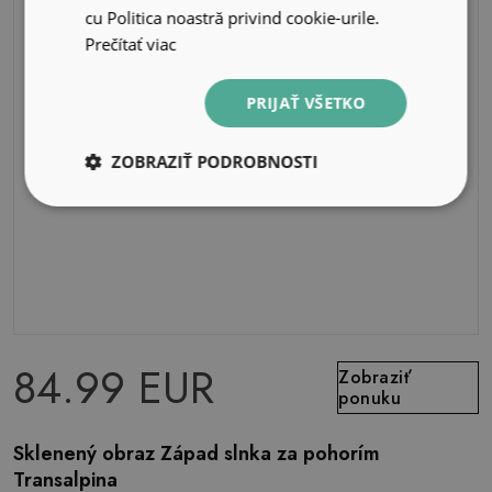
cu Politica noastră privind cookie-urile.
Prečítať viac
PRIJAŤ VŠETKO
ZOBRAZIŤ PODROBNOSTI
84.99 EUR
Zobraziť
ponuku
Sklenený obraz Západ slnka za pohorím
Transalpina