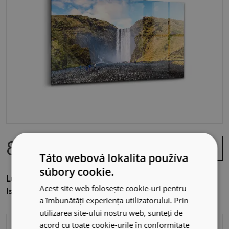
84.99 EUR
Zobraziť
ponuku
Táto webová lokalita používa
súbory cookie.
Luxusný sklenený obraz Vodopád Skogafoss,
Acest site web folosește cookie-uri pentru
Island
a îmbunătăți experiența utilizatorului. Prin
utilizarea site-ului nostru web, sunteți de
acord cu toate cookie-urile în conformitate