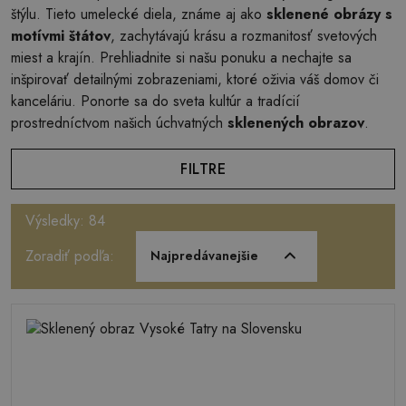
štýlu. Tieto umelecké diela, známe aj ako
sklenené obrázy s
motívmi štátov
, zachytávajú krásu a rozmanitosť svetových
miest a krajín. Prehliadnite si našu ponuku a nechajte sa
inšpirovať detailnými zobrazeniami, ktoré oživia váš domov či
kanceláriu. Ponorte sa do sveta kultúr a tradícií
prostredníctvom našich úchvatných
sklenených obrazov
.
FILTRE
Výsledky: 84
Zoradiť podľa:
Najpredávanejšie