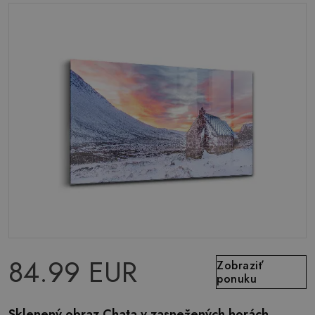
84.99 EUR
Zobraziť
ponuku
Sklenený obraz Chata v zasnežených horách