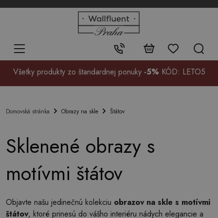
+48
32
700
37
Kontakt:
99
Všetky produkty zo štandardnej ponuky
-5%
KÓD: LETO5
Obrazy na skle
Štátov
Domovská stránka
Sklenené obrazy s
motívmi štátov
Objavte našu jedinečnú kolekciu
obrazov na skle s motívmi
štátov
, ktoré prinesú do vášho interiéru nádych elegancie a