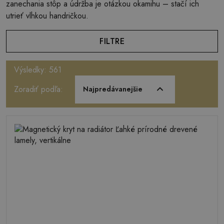
zanechania stôp a údržba je otázkou okamihu – stačí ich
utrieť vlhkou handričkou.
FILTRE
Výsledky: 561
Zoradiť podľa:
Najpredávanejšie