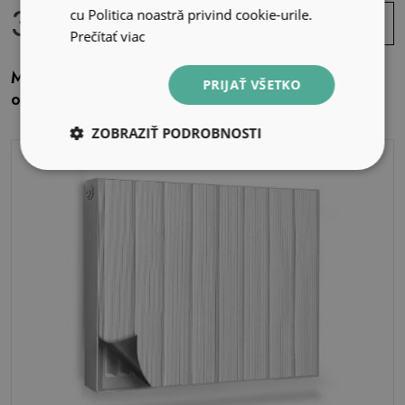
39.99 EUR
Zobraziť
cu Politica noastră privind cookie-urile.
ponuku
Prečítať viac
Magnetický kryt na radiátor Kovové dekorácie,
PRIJAŤ VŠETKO
ozdobné ozdoby
ZOBRAZIŤ PODROBNOSTI