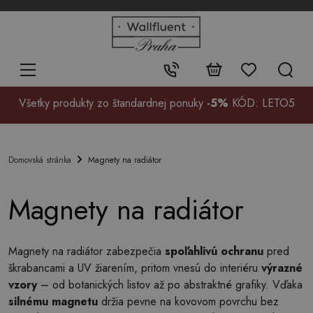
+48
32
700
37
Kontakt:
99
Všetky produkty zo štandardnej ponuky
-5%
KÓD: LETO5
Magnety na radiátor
Domovská stránka
Magnety na radiátor
Magnety na radiátor zabezpečia
spoľahlivú ochranu
pred
škrabancami a UV žiarením, pritom vnesú do interiéru
výrazné
vzory
– od botanických listov až po abstraktné grafiky. Vďaka
silnému magnetu
držia pevne na kovovom povrchu bez