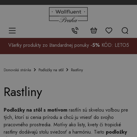
+48
32
700
37
Kontakt:
99
Všetky produkty zo štandardnej ponuky
-5%
KÓD: LETO5
Podložky na stôl
Rastliny
Domovská stránka
Rastliny
Podložky na stôl s motívom
rastlín sú skvelou voľbou pre
tých, ktorí si cenia prírodu a chcú ju vniesť do svojho
pracovného prostredia. Motívy ako listy, kvety či tropické
rastliny dodávajú stolu sviežosť a harmóniu. Tieto
podložky