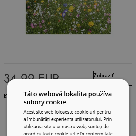
34.99 EUR
Zobraziť
ponuku
Táto webová lokalita používa
Kancelárska podložka na stôl Kvitnúca lúka
súbory cookie.
Acest site web folosește cookie-uri pentru
a îmbunătăți experiența utilizatorului. Prin
utilizarea site-ului nostru web, sunteți de
acord cu toate cookie-urile în conformitate